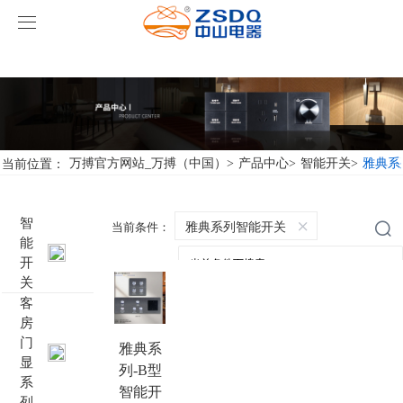
万搏官方网站_万搏（中国）
万搏官方网站_万搏（中国）
产品中心
万搏官方网站_万搏（中国）
智能开关
当前位置：
万搏官方网站_万搏（中国）
>
产品中心
>
智能开关
>
雅典系
案例展示
客房门显系列
万搏官方网站_万搏（中国）
名典系列智能开关
智
雅典系列智能开关
当前条件：
能
关于我们
客控系统
行业新闻
成功案例
雅典系列智能开关
标准86门显
开
关
万搏官方网站_万搏（中国）
智能家居系列
轻典系列智能开关
标准带房号门显
客控系统方案1
客
房
门
特色产品
怡典系列智能开关
非标定制门显
客控系统方案2
电动窗帘
雅典系
显
列-B型
系
智典系列智能开关
客控系统方案3
无线开关插座
壁龛式插卡取电
智能开
列