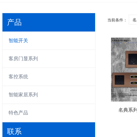
名
当前条件：
产品
智能开关
客房门显系列
客控系统
智能家居系列
名典系列
特色产品
联系