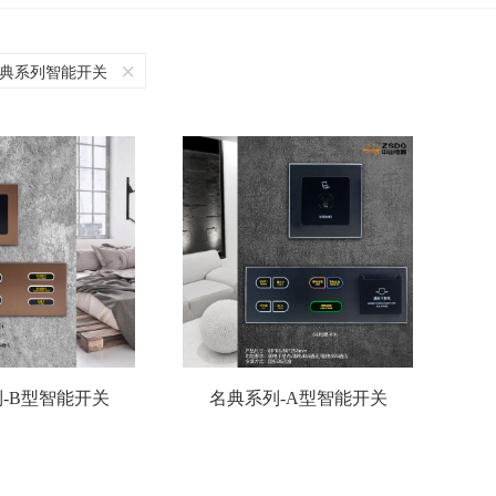
典系列智能开关
-B型智能开关
名典系列-A型智能开关